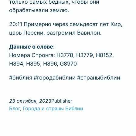
только самых бедных, чтобы они
обрабатывали землю.
20:11 Примерно через семьдесят лет Кир,
царь Персии, разгромил Вавилон.
Данные о слове:
Номера Стронга: H3778, H3779, H8152,
H894, H895, H896, G8970
#библия #городабиблии #страныбиблии
23 октября, 2023
Publisher
Блог
, 
Города и страны Библии