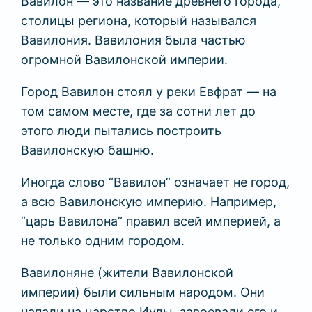
Вавилон — это название древнего города,
столицы региона, который назывался
Вавилония. Вавилония была частью
огромной Вавилонской империи.
Город Вавилон стоял у реки Евфрат — на
том самом месте, где за сотни лет до
этого люди пытались построить
Вавилонскую башню.
Иногда слово “Вавилон” означает не город,
а всю Вавилонскую империю. Например,
“царь Вавилона” правил всей империей, а
не только одним городом.
Вавилоняне (жители Вавилонской
империи) были сильным народом. Они
напали на царство Иуды, завоевали его и