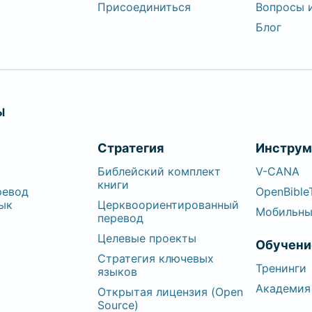
Присоединиться
Вопросы 
Блог
Ы
Стратегия
Инстру
Библейский комплект
V-CANA
книги
ревод
OpenBible
зык
Церквоориентированный
Мобильны
перевод
Целевые проекты
Обучени
Стратегия ключевых
Тренинги
языков
Академия
Открытая лицензия (Open
Source)