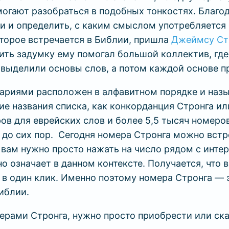
могают разобраться в подобных тонкостях. Благ
и и определить, с каким смыслом употребляется 
оторое встречается в Библии, пришла
Джеймсу Ст
ить задумку ему помогал большой коллектив, где
и выделили основы слов, а потом каждой основе 
ариями расположен в алфавитном порядке и наз
ие названия списка, как конкорданция Стронга и
ов для еврейских слов и более 5,5 тысяч номеров
я до сих пор. Сегодня номера Стронга можно вст
 вам нужно просто нажать на число рядом с инте
но означает в данном контексте. Получается, что
 в один клик. Именно поэтому номера Стронга — 
Библии.
мерами Стронга, нужно просто приобрести или ск