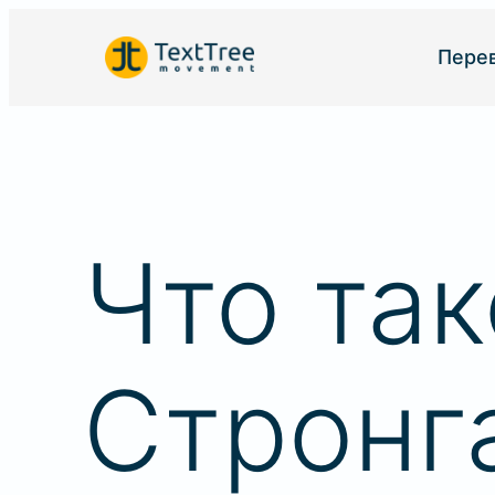
Пере
Дви
Языки
Языки
Начать перево
на свой язык
Что та
Стронг