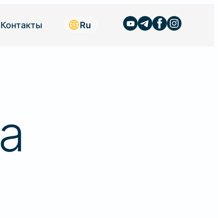
Ru
Контакты
и ответы
тент
страции к Библии
ия для
водчиков
а
ытые Библейские
рии
ия РОСТ
могательные
риалы
ные Материалы ОБИ
икон