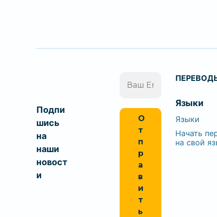
В
ПЕРЕВОД
а
ш
Языки
E
Подпи
m
Языки
a
шись
i
Начать пе
на
l
на свой я
наши
*
новост
и