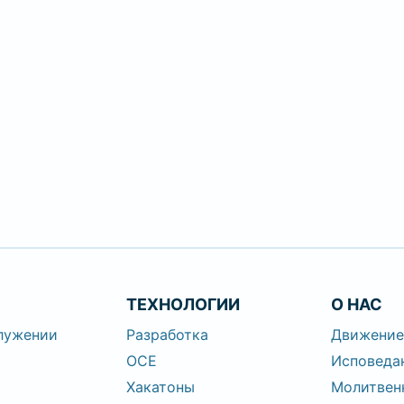
ТЕХНОЛОГИИ
О НАС
лужении
Разработка
Движени
OCE
Исповеда
Хакатоны
Молитвен