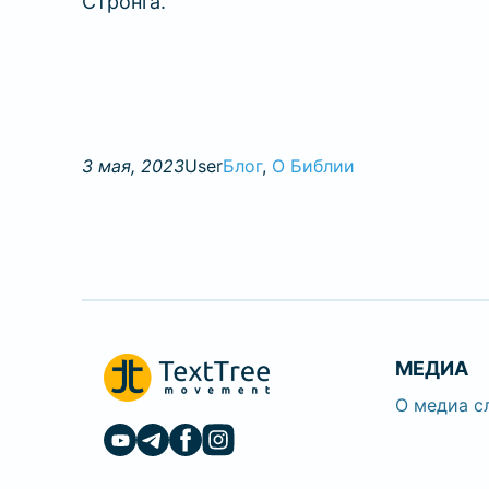
Стронга.
3 мая, 2023
User
Блог
, 
О Библии
МЕДИА
О медиа с